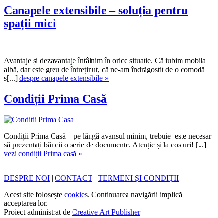
Canapele extensibile – soluția pentru
spații mici
Avantaje și dezavantaje întâlnim în orice situație. Că iubim mobila
albă, dar este greu de întreținut, că ne-am îndrăgostit de o comodă
s[...]
despre canapele extensibile »
Condiții Prima Casă
Condiții Prima Casă – pe lângă avansul minim, trebuie este necesar
să prezentați băncii o serie de documente. Atenție și la costuri! [...]
vezi condiții Prima casă »
DESPRE NOI
|
CONTACT
|
TERMENI ȘI CONDIȚII
Acest site folosește
cookies
. Continuarea navigării implică
acceptarea lor.
Proiect administrat de
Creative Art Publisher