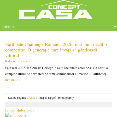
Earthbate Challenge Romania 2026: mai mult decât o
competiție. O generație care învață să gândească
viitorul
Redactor:
tatiana.tuta
Pe 6 mai 2026, la Genesis College, a avut loc finala celei de-a V-a ediții a
campionatului de dezbateri pe tema schimbărilor climatice – Earthbate[...]
mai mult »
Ești pe pagina:
CASA
» Images tagged "photography"
[Show slideshow]