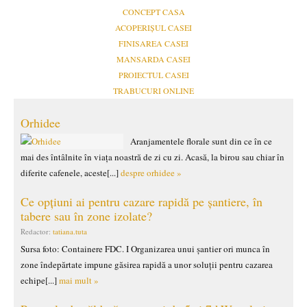
CONCEPT CASA
ACOPERIȘUL CASEI
FINISAREA CASEI
MANSARDA CASEI
PROIECTUL CASEI
TRABUCURI ONLINE
Orhidee
Aranjamentele florale sunt din ce în ce
mai des întâlnite în viața noastră de zi cu zi. Acasă, la birou sau chiar în
diferite cafenele, aceste[...]
despre orhidee »
Ce opțiuni ai pentru cazare rapidă pe șantiere, în
tabere sau în zone izolate?
Redactor:
tatiana.tuta
Sursa foto: Containere FDC. I Organizarea unui șantier ori munca în
zone îndepărtate impune găsirea rapidă a unor soluții pentru cazarea
echipe[...]
mai mult »