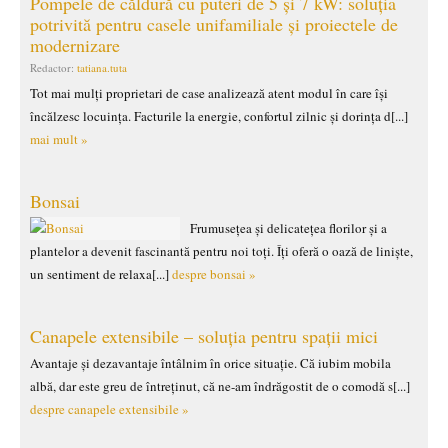
Pompele de căldură cu puteri de 5 și 7 kW: soluția
potrivită pentru casele unifamiliale și proiectele de
modernizare
Redactor:
tatiana.tuta
Tot mai mulți proprietari de case analizează atent modul în care își
încălzesc locuința. Facturile la energie, confortul zilnic și dorința d[...]
mai mult »
Bonsai
Frumusețea și delicatețea florilor și a
plantelor a devenit fascinantă pentru noi toți. Îți oferă o oază de liniște,
un sentiment de relaxa[...]
despre bonsai »
Canapele extensibile – soluția pentru spații mici
Avantaje și dezavantaje întâlnim în orice situație. Că iubim mobila
albă, dar este greu de întreținut, că ne-am îndrăgostit de o comodă s[...]
despre canapele extensibile »