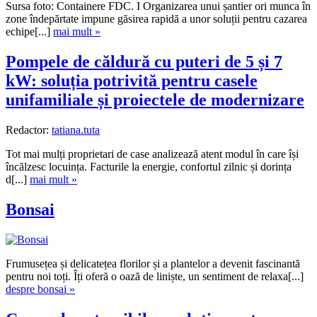
Sursa foto: Containere FDC. I Organizarea unui șantier ori munca în
zone îndepărtate impune găsirea rapidă a unor soluții pentru cazarea
echipe[...]
mai mult »
Pompele de căldură cu puteri de 5 și 7
kW: soluția potrivită pentru casele
unifamiliale și proiectele de modernizare
Redactor:
tatiana.tuta
Tot mai mulți proprietari de case analizează atent modul în care își
încălzesc locuința. Facturile la energie, confortul zilnic și dorința
d[...]
mai mult »
Bonsai
Frumusețea și delicatețea florilor și a plantelor a devenit fascinantă
pentru noi toți. Îți oferă o oază de liniște, un sentiment de relaxa[...]
despre bonsai »