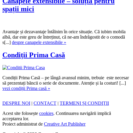
Canapele extensibile – soluția pentru
spații mici
Avantaje și dezavantaje întâlnim în orice situație. Că iubim mobila
albă, dar este greu de întreținut, că ne-am îndrăgostit de o comodă
s[...]
despre canapele extensibile »
Condiții Prima Casă
Condiții Prima Casă – pe lângă avansul minim, trebuie este necesar
să prezentați băncii o serie de documente. Atenție și la costuri! [...]
vezi condiții Prima casă »
DESPRE NOI
|
CONTACT
|
TERMENI ȘI CONDIȚII
Acest site folosește
cookies
. Continuarea navigării implică
acceptarea lor.
Proiect administrat de
Creative Art Publisher