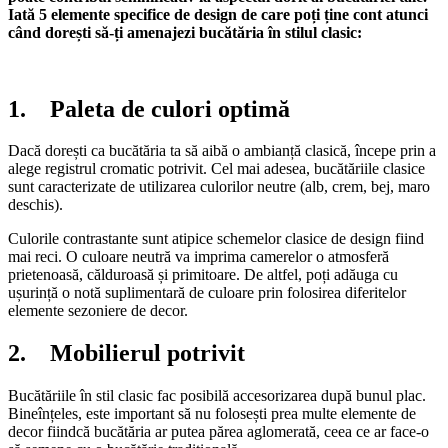
Iată 5 elemente specifice de design de care poți ține cont atunci
când dorești să-ți amenajezi bucătăria în stilul clasic:
1. Paleta de culori optimă
Dacă dorești ca bucătăria ta să aibă o ambianță clasică, începe prin a
alege registrul cromatic potrivit. Cel mai adesea, bucătăriile clasice
sunt caracterizate de utilizarea culorilor neutre (alb, crem, bej, maro
deschis).
Culorile contrastante sunt atipice schemelor clasice de design fiind
mai reci. O culoare neutră va imprima camerelor o atmosferă
prietenoasă, călduroasă și primitoare. De altfel, poți adăuga cu
ușurință o notă suplimentară de culoare prin folosirea diferitelor
elemente sezoniere de decor.
2. Mobilierul potrivit
Bucătăriile în stil clasic fac posibilă accesorizarea după bunul plac.
Bineînțeles, este important să nu folosești prea multe elemente de
decor fiindcă bucătăria ar putea părea aglomerată, ceea ce ar face-o