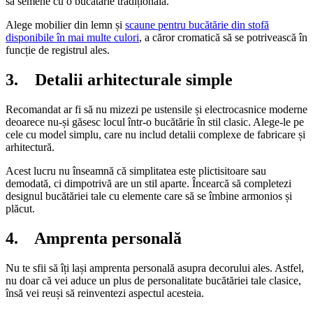
să semene cu o bucătărie tradițională.
Alege mobilier din lemn și
scaune pentru bucătărie din stofă
disponibile în mai multe culori
, a căror cromatică să se potrivească în
funcție de registrul ales.
3. Detalii arhitecturale simple
Recomandat ar fi să nu mizezi pe ustensile și electrocasnice moderne
deoarece nu-și găsesc locul într-o bucătărie în stil clasic. Alege-le pe
cele cu model simplu, care nu includ detalii complexe de fabricare și
arhitectură.
Acest lucru nu înseamnă că simplitatea este plictisitoare sau
demodată, ci dimpotrivă are un stil aparte. Încearcă să completezi
designul bucătăriei tale cu elemente care să se îmbine armonios și
plăcut.
4. Amprenta personală
Nu te sfii să îți lași amprenta personală asupra decorului ales. Astfel,
nu doar că vei aduce un plus de personalitate bucătăriei tale clasice,
însă vei reuși să reinventezi aspectul acesteia.