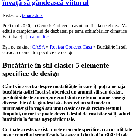
învață să gândească viitorul
Redactor:
tatiana.tuta
Pe 6 mai 2026, la Genesis College, a avut loc finala celei de-a V-a
ediții a campionatului de dezbateri pe tema schimbărilor climatice –
Earthbate[...]
mai mult »
Ești pe pagina:
CASA
»
Revista Concept Casa
» Bucătărie în stil
clasic: 5 elemente specifice de design
Bucătărie în stil clasic: 5 elemente
specifice de design
Când vine vorba despre modalitățile în care îți poți amenaja
bucătăria astfel încât să abordezi un anumit stil sau design,
posibilitățile de amenajare sunt dintre cele mai numeroase și
diverse. Fie că te gândești să abordezi un stil modern,
minimalist și în vogă sau unul clasic care să reziste testului
timpului, uneori se poate dovedi destul de costisitor să îți aduci
bucătăria la forma așteptărilor tale.
Cu toate acestea, există unele elemente specifice a căror utilitate
poate contribui semnificativ la aspectul dorit al bucătăriei tale.