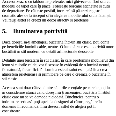
Accesorizeaz-o cu tablourile preferate, mici ghivece cu flori sau cu
modelul de tapet care îți place. Folosește borcane etichetate și cutii
de depozitare. Pe cât este posibil, încearcă să păstrezi registrul
cromatic ales de la început și în alegerea mobilierului sau a faianței.
Vei reuși astfel să creezi un decor atractiv și prietenos.
5. Iluminarea potrivită
Dacă dorești să-ți amenajezi bucătăria într-un stil clasic, poți conta
pe beneficiile luminii calde, neutre. O lumină rece este potrivită unor
bucătării în stil modern, cu detalii arhitecturale deosebite.
Detaliile unei bucătării în stil clasic, în care predomină mobilierul din
lemn și culorile calde, vor fi scoase în evidență de o lumină neutră,
fie naturală, fie artificială. Lumina este absolut esențială în a crea
atmosfera prietenoasă și primitoare pe care o creează o bucătărie în
stil clasic.
Acestea sunt doar câteva dintre sfaturile esențiale pe care le poți lua
în considerare atunci când dorești să-ți amenajezi bucătăria în stilul
clasic care nu se va demoda niciodată. Bineînțeles, pentru o
îndrumare serioasă poți apela la designeri ai căror pregătire în
domeniu îi recomandă, însă deseori astfel de alegeri pot fi
costisitoare.