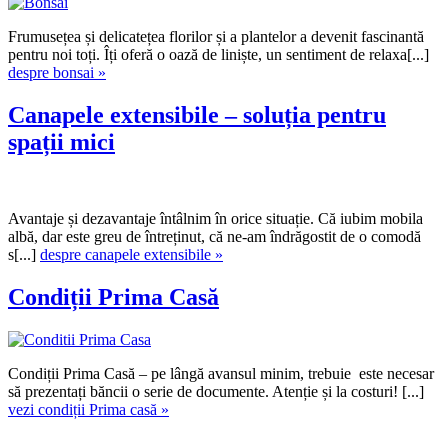
Frumusețea și delicatețea florilor și a plantelor a devenit fascinantă
pentru noi toți. Îți oferă o oază de liniște, un sentiment de relaxa[...]
despre bonsai »
Canapele extensibile – soluția pentru
spații mici
Avantaje și dezavantaje întâlnim în orice situație. Că iubim mobila
albă, dar este greu de întreținut, că ne-am îndrăgostit de o comodă
s[...]
despre canapele extensibile »
Condiții Prima Casă
Condiții Prima Casă – pe lângă avansul minim, trebuie este necesar
să prezentați băncii o serie de documente. Atenție și la costuri! [...]
vezi condiții Prima casă »