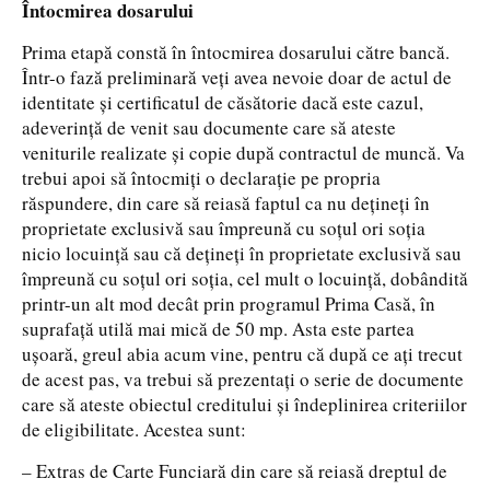
Întocmirea dosarului
Prima etapă constă în întocmirea dosarului către bancă.
Într-o fază preliminară veți avea nevoie doar de actul de
identitate și certificatul de căsătorie dacă este cazul,
adeverință de venit sau documente care să ateste
veniturile realizate și copie după contractul de muncă. Va
trebui apoi să întocmiți o declarație pe propria
răspundere, din care să reiasă faptul ca nu dețineți în
proprietate exclusivă sau împreună cu soțul ori soția
nicio locuință sau că dețineți în proprietate exclusivă sau
împreună cu soțul ori soția, cel mult o locuință, dobândită
printr-un alt mod decât prin programul Prima Casă, în
suprafață utilă mai mică de 50 mp. Asta este partea
ușoară, greul abia acum vine, pentru că după ce ați trecut
de acest pas, va trebui să prezentați o serie de documente
care să ateste obiectul creditului și îndeplinirea criteriilor
de eligibilitate. Acestea sunt:
– Extras de Carte Funciară din care să reiasă dreptul de