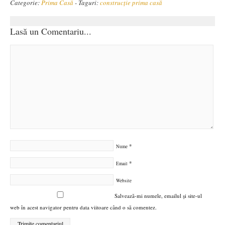
Categorie:
Prima Casă
-
Taguri:
construcție prima casă
Lasă un Comentariu...
*
Nume
*
Email
Website
Salvează-mi numele, emailul și site-ul
web în acest navigator pentru data viitoare când o să comentez.