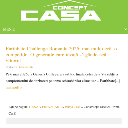
Earthbate Challenge Romania 2026: mai mult decât o
competiție. O generație care învață să gândească
viitorul
Redactor:
tatiana.tuta
Pe 6 mai 2026, la Genesis College, a avut loc finala celei de-a V-a ediții a
campionatului de dezbateri pe tema schimbărilor climatice – Earthbate[...]
mai mult »
Ești pe pagina:
CASA
»
FINANȚARE
»
Prima Casă
» Construcția casei cu Prima
Casă!