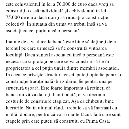
este echivalentul în lei a 70.000 de euro dacă vreți să
construiți o casă individuală și echivalentul în lei a
75.000 de euro dacă doriți să ridicați o construcție
colectivă. În situația din urma va trebui însă să vă
asociați cu cel puțin încă o persoană.
Înainte de a va duce la bancă este bine să dețineți deja
terenul pe care urmează să fie construită viitoarea
locuință. Daca sunteți asociat cu încă o persoană este
necesar ca suprafața pe care se va construi să fie în
proprietatea a cel puțin unuia dintre membrii asociației.
În ceea ce privește structura casei, puteți opta fie pentru o
construcție tradițională din zidărie, fie pentru una pe
structură ușoară. Este foarte important să rețineți că
banca nu vă va da toții banii odată, ci va deconta
costurile de construire etapizat. Așa că chibzuiți bine
lucrurile. Nu în ultimul rând, trebuie sa vă înarmați cu
multă răbdare, pentru că vor fi multe făcut. Iată care sunt
etapele prin care puteți să construiți cu Prima Casă.