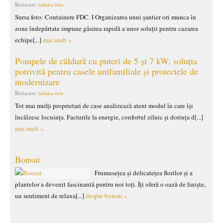
Redactor:
tatiana.tuta
Sursa foto: Containere FDC. I Organizarea unui șantier ori munca în
zone îndepărtate impune găsirea rapidă a unor soluții pentru cazarea
echipe[...]
mai mult »
Pompele de căldură cu puteri de 5 și 7 kW: soluția
potrivită pentru casele unifamiliale și proiectele de
modernizare
Redactor:
tatiana.tuta
Tot mai mulți proprietari de case analizează atent modul în care își
încălzesc locuința. Facturile la energie, confortul zilnic și dorința d[...]
mai mult »
Bonsai
Frumusețea și delicatețea florilor și a
plantelor a devenit fascinantă pentru noi toți. Îți oferă o oază de liniște,
un sentiment de relaxa[...]
despre bonsai »