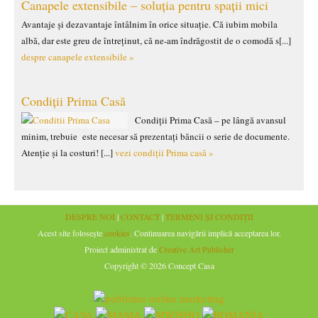
Canapele extensibile – soluția pentru spații mici
Avantaje și dezavantaje întâlnim în orice situație. Că iubim mobila
albă, dar este greu de întreținut, că ne-am îndrăgostit de o comodă s[...]
despre canapele extensibile »
Condiții Prima Casă
Condiții Prima Casă – pe lângă avansul
minim, trebuie este necesar să prezentați băncii o serie de documente.
Atenție și la costuri! [...]
vezi condiții Prima casă »
DESPRE NOI
|
CONTACT
|
TERMENI ȘI CONDIȚII
Acest site folosește
cookies
. Continuarea navigării implică acceptarea lor.
Proiect administrat de
Creative Art Publisher
Copyright © 2026 Concept Casa