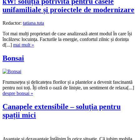
kW: soluția potrivită pentru casele
unifamiliale și proiectele de modernizare
Redactor:
tatiana.tuta
Tot mai mulți proprietari de case analizează atent modul în care își
încălzesc locuința. Facturile la energie, confortul zilnic și dorința
d[...]
mai mult »
Bonsai
Frumusețea și delicatețea florilor și a plantelor a devenit fascinantă
pentru noi toți. Îți oferă o oază de liniște, un sentiment de relaxa[...]
despre bonsai »
Canapele extensibile – soluția pentru
spații mici
Avantaje și dezavantaje întâlnim în orice situație. Că iubim mobila