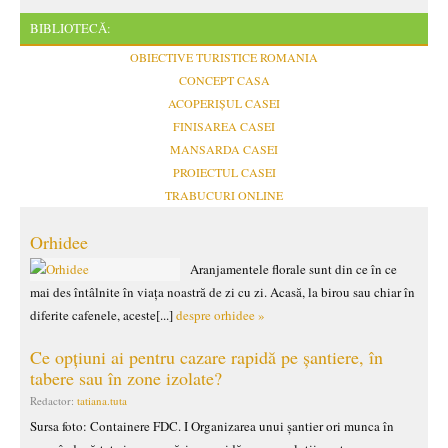
BIBLIOTECĂ:
OBIECTIVE TURISTICE ROMANIA
CONCEPT CASA
ACOPERIȘUL CASEI
FINISAREA CASEI
MANSARDA CASEI
PROIECTUL CASEI
TRABUCURI ONLINE
Orhidee
Aranjamentele florale sunt din ce în ce
mai des întâlnite în viața noastră de zi cu zi. Acasă, la birou sau chiar în
diferite cafenele, aceste[...]
despre orhidee »
Ce opțiuni ai pentru cazare rapidă pe șantiere, în
tabere sau în zone izolate?
Redactor:
tatiana.tuta
Sursa foto: Containere FDC. I Organizarea unui șantier ori munca în