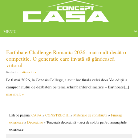
Earthbate Challenge Romania 2026: mai mult decât o
competiție. O generație care învață să gândească
viitorul
Redactor:
tatiana.tuta
Pe 6 mai 2026, la Genesis College, a avut loc finala celei de-a V-a ediții a
campionatului de dezbateri pe tema schimbărilor climatice – Earthbate[...]
mai mult »
Ești pe pagina:
CASA
»
CONSTRUCȚII
»
Materiale de construcții
»
Finisaje
exterioare
»
Decorative
» Tencuiala decorativă – zeci de soluții pentru amenajările
exterioare