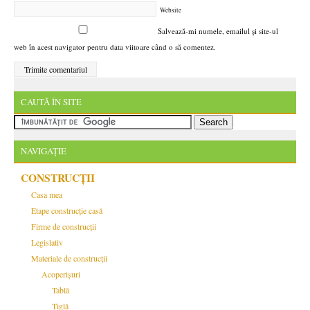
Website
Salvează-mi numele, emailul și site-ul
web în acest navigator pentru data viitoare când o să comentez.
CAUTĂ ÎN SITE
NAVIGAȚIE
CONSTRUCȚII
Casa mea
Etape construcție casă
Firme de construcții
Legislativ
Materiale de construcții
Acoperișuri
Tablă
Țiglă