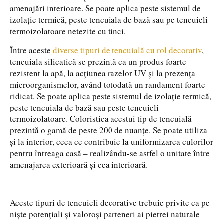
amenajări interioare. Se poate aplica peste sistemul de
izolație termică, peste tencuiala de bază sau pe tencuieli
termoizolatoare netezite cu tinci.
Între aceste
diverse tipuri de tencuială cu rol decorativ
,
tencuiala silicatică se prezintă ca un produs foarte
rezistent la apă, la acțiunea razelor UV și la prezența
microorganismelor, având totodată un randament foarte
ridicat. Se poate aplica peste sistemul de izolație termică,
peste tencuiala de bază sau peste tencuieli
termoizolatoare. Coloristica acestui tip de tencuială
prezintă o gamă de peste 200 de nuanțe. Se poate utiliza
și la interior, ceea ce contribuie la uniformizarea culorilor
pentru întreaga casă – realizându-se astfel o unitate între
amenajarea exterioară și cea interioară.
Aceste tipuri de tencuieli decorative trebuie privite ca pe
niște potențiali și valoroși parteneri ai pietrei naturale