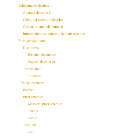
Echipamente electrice
Aparataj de cameră
Cabluri și accesorii electrice
Corpuri și surse de iluminat
Întrerupătoare automate și tablouri electrice
Finisaje exterioare
Decorative
Tencuieli decorative
Vopsele de exterior
Termosistem
Polistiren
Finisaje interioare
Parchet
Plăci ceramice
Accesorii plăci ceramice
Faianță
Gresie
Tencuieli
Glet