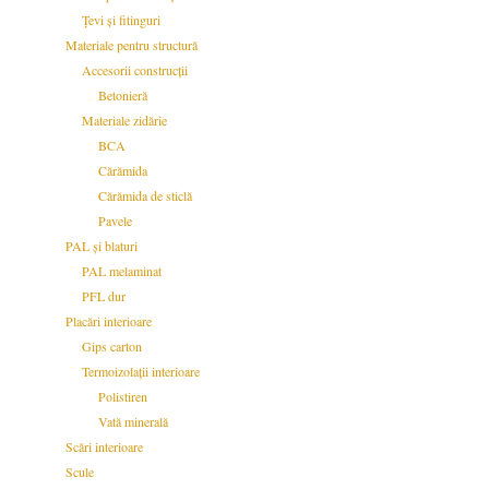
Țevi și fitinguri
Materiale pentru structură
Accesorii construcții
Betonieră
Materiale zidărie
BCA
Cărămida
Cărămida de sticlă
Pavele
PAL și blaturi
PAL melaminat
PFL dur
Placări interioare
Gips carton
Termoizolații interioare
Polistiren
Vată minerală
Scări interioare
Scule