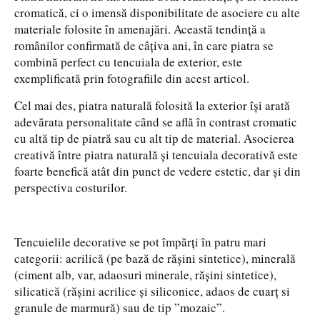
cromatică, ci o imensă disponibilitate de asociere cu alte
materiale folosite în amenajări. Această tendință a
românilor confirmată de câțiva ani, în care piatra se
combină perfect cu tencuiala de exterior, este
exemplificată prin fotografiile din acest articol.
Cel mai des, piatra naturală folosită la exterior își arată
adevărata personalitate când se află în contrast cromatic
cu altă tip de piatră sau cu alt tip de material. Asocierea
creativă între piatra naturală și tencuiala decorativă este
foarte benefică atât din punct de vedere estetic, dar și din
perspectiva costurilor.
Tencuielile decorative se pot împărți în patru mari
categorii: acrilică (pe bază de rășini sintetice), minerală
(ciment alb, var, adaosuri minerale, rășini sintetice),
silicatică (rășini acrilice și siliconice, adaos de cuarț si
granule de marmură) sau de tip ”mozaic”.