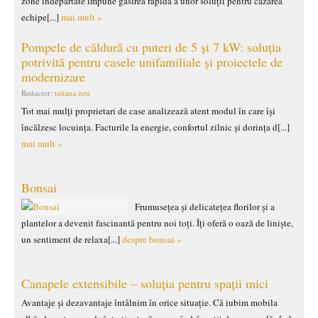
zone îndepărtate impune găsirea rapidă a unor soluții pentru cazarea
echipe[...]
mai mult »
Pompele de căldură cu puteri de 5 și 7 kW: soluția
potrivită pentru casele unifamiliale și proiectele de
modernizare
Redactor:
tatiana.tuta
Tot mai mulți proprietari de case analizează atent modul în care își
încălzesc locuința. Facturile la energie, confortul zilnic și dorința d[...]
mai mult »
Bonsai
Frumusețea și delicatețea florilor și a
plantelor a devenit fascinantă pentru noi toți. Îți oferă o oază de liniște,
un sentiment de relaxa[...]
despre bonsai »
Canapele extensibile – soluția pentru spații mici
Avantaje și dezavantaje întâlnim în orice situație. Că iubim mobila