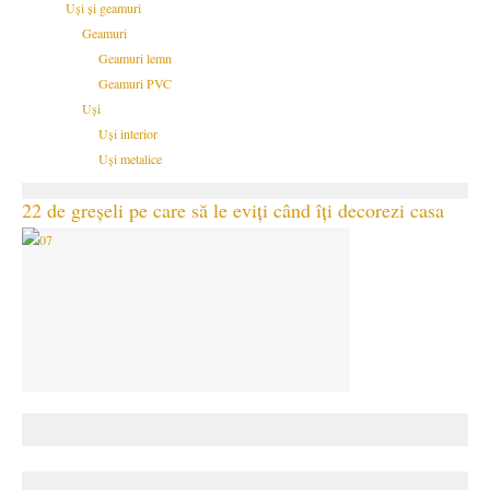
Uși și geamuri
Geamuri
Geamuri lemn
Geamuri PVC
Uși
Uși interior
Uși metalice
22 de greșeli pe care să le eviți când îți decorezi casa