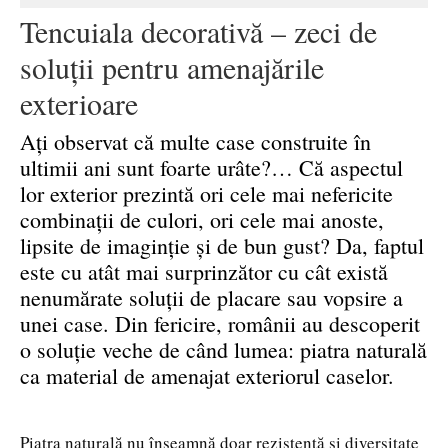
Tencuiala decorativă – zeci de
soluții pentru amenajările
exterioare
Ați observat că multe case construite în
ultimii ani sunt foarte urâte?… Că aspectul
lor exterior prezintă ori cele mai nefericite
combinații de culori, ori cele mai anoste,
lipsite de imaginție și de bun gust? Da, faptul
este cu atât mai surprinzător cu cât există
nenumărate soluții de placare sau vopsire a
unei case. Din fericire, românii au descoperit
o soluție veche de când lumea: piatra naturală
ca material de amenajat exteriorul caselor.
Piatra naturală nu înseamnă doar rezistență și diversitate