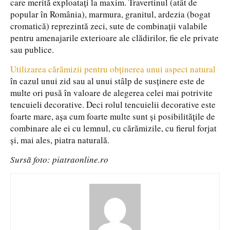
care merită exploatați la maxim. Travertinul (atât de
popular în România), marmura, granitul, ardezia (bogat
cromatică) reprezintă zeci, sute de combinații valabile
pentru amenajarile exterioare ale clădirilor, fie ele private
sau publice.
Utilizarea cărămizii pentru obținerea unui aspect natural
în cazul unui zid sau al unui stâlp de susținere este de
multe ori pusă în valoare de alegerea celei mai potrivite
tencuieli decorative. Deci rolul tencuielii decorative este
foarte mare, așa cum foarte multe sunt și posibilitățile de
combinare ale ei cu lemnul, cu cărămizile, cu fierul forjat
și, mai ales, piatra naturală.
Sursă foto: piatraonline.ro