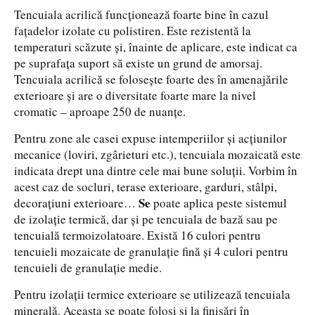
Tencuiala acrilică funcționează foarte bine în cazul
fațadelor izolate cu polistiren. Este rezistentă la
temperaturi scăzute și, înainte de aplicare, este indicat ca
pe suprafața suport să existe un grund de amorsaj.
Tencuiala acrilică se folosește foarte des în amenajările
exterioare și are o diversitate foarte mare la nivel
cromatic – aproape 250 de nuanțe.
Pentru zone ale casei expuse intemperiilor și acțiunilor
mecanice (loviri, zgârieturi etc.), tencuiala mozaicată este
indicata drept una dintre cele mai bune soluții. Vorbim în
acest caz de socluri, terase exterioare, garduri, stâlpi,
Se
decorațiuni exterioare…
poate aplica peste sistemul
de izolație termică, dar și pe tencuiala de bază sau pe
tencuială termoizolatoare. Există 16 culori pentru
tencuieli mozaicate de granulație fină și 4 culori pentru
tencuieli de granulație medie.
Pentru izolații termice exterioare se utilizează tencuiala
minerală. Aceasta se poate folosi și la finisări în