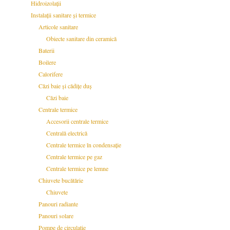
Hidroizolații
Instalații sanitare și termice
Articole sanitare
Obiecte sanitare din ceramică
Baterii
Boilere
Calorifere
Căzi baie și cădițe duș
Căzi baie
Centrale termice
Accesorii centrale termice
Centrală electrică
Centrale termice în condensație
Centrale termice pe gaz
Centrale termice pe lemne
Chiuvete bucătărie
Chiuvete
Panouri radiante
Panouri solare
Pompe de circulație