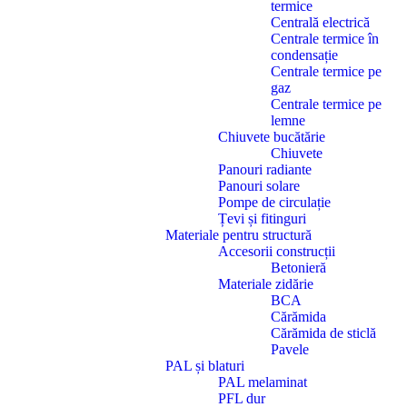
termice
Centrală electrică
Centrale termice în
condensație
Centrale termice pe
gaz
Centrale termice pe
lemne
Chiuvete bucătărie
Chiuvete
Panouri radiante
Panouri solare
Pompe de circulație
Țevi și fitinguri
Materiale pentru structură
Accesorii construcții
Betonieră
Materiale zidărie
BCA
Cărămida
Cărămida de sticlă
Pavele
PAL și blaturi
PAL melaminat
PFL dur