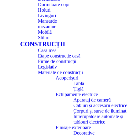
Dormitoare copii
Holuri
Livinguri
Mansarde
mezanine
Mobilă
Stiluri
CONSTRUCȚII
Casa mea
Etape construcție casă
Firme de construcții
Legislativ
Materiale de construcții
Acoperișuri
Tablă
Țiglă
Echipamente electrice
Aparataj de cameră
Cabluri și accesorii electrice
Corpuri și surse de iluminat
Întrerupătoare automate și
tablouri electrice
Finisaje exterioare
Decorative