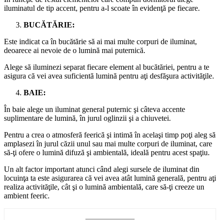
iluminatul de tip accent, pentru a-l scoate în evidenţă pe fiecare.
BUCĂTĂRIE:
Este indicat ca în bucătărie să ai mai multe corpuri de iluminat,
deoarece ai nevoie de o lumină mai puternică.
Alege să iluminezi separat fiecare element al bucătăriei, pentru a te
asigura că vei avea suficientă lumină pentru aţi desfăşura activităţile.
BAIE:
În baie alege un iluminat general puternic şi câteva accente
suplimentare de lumină, în jurul oglinzii şi a chiuvetei.
Pentru a crea o atmosferă feerică şi intimă în acelaşi timp poţi aleg să
amplasezi în jurul căzii unul sau mai multe corpuri de iluminat, care
să-ţi ofere o lumină difuză şi ambientală, ideală pentru acest spaţiu.
Un alt factor important atunci când alegi sursele de iluminat din
locuinţa ta este asigurarea că vei avea atât lumină generală, pentru aţi
realiza activităţile, cât şi o lumină ambientală, care să-ţi creeze un
ambient feeric.