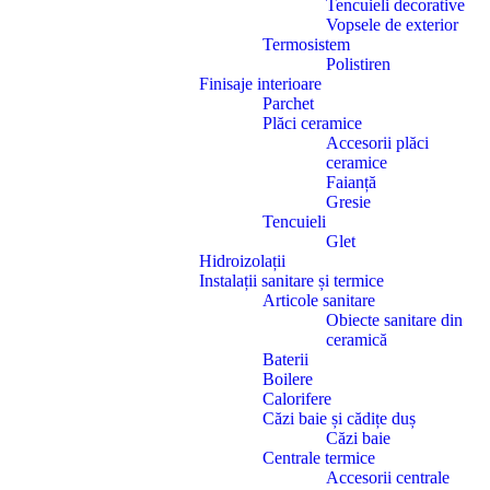
Tencuieli decorative
Vopsele de exterior
Termosistem
Polistiren
Finisaje interioare
Parchet
Plăci ceramice
Accesorii plăci
ceramice
Faianță
Gresie
Tencuieli
Glet
Hidroizolații
Instalații sanitare și termice
Articole sanitare
Obiecte sanitare din
ceramică
Baterii
Boilere
Calorifere
Căzi baie și cădițe duș
Căzi baie
Centrale termice
Accesorii centrale