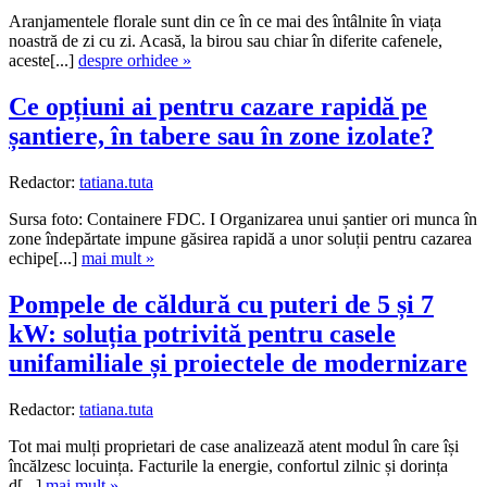
Aranjamentele florale sunt din ce în ce mai des întâlnite în viața
noastră de zi cu zi. Acasă, la birou sau chiar în diferite cafenele,
aceste[...]
despre orhidee »
Ce opțiuni ai pentru cazare rapidă pe
șantiere, în tabere sau în zone izolate?
Redactor:
tatiana.tuta
Sursa foto: Containere FDC. I Organizarea unui șantier ori munca în
zone îndepărtate impune găsirea rapidă a unor soluții pentru cazarea
echipe[...]
mai mult »
Pompele de căldură cu puteri de 5 și 7
kW: soluția potrivită pentru casele
unifamiliale și proiectele de modernizare
Redactor:
tatiana.tuta
Tot mai mulți proprietari de case analizează atent modul în care își
încălzesc locuința. Facturile la energie, confortul zilnic și dorința
d[...]
mai mult »