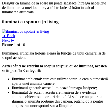
Desigur că lumina de la soare nu poate satisface întreaga necesitate
de iluminare a unei locuinţe, astfel trebuie să luăm în calcul
iluminarea artificială.
iluminat cu spoturi ]n living
◄ Back
Next ►
Picture 1 of 10
Iluminarea artificială trebuie aleasă în funcţie de tipul camerei şi de
scopul acesteia.
Astfel când ne referim la scopul corpurilor de iluminat, acestea
se împart în 3 categorii:
Iluminat ambiental: care este utilizat pentru a crea o atmosferă
aparte unei anumite camere;
Iluminatul general: acesta luminează întreaga încăpere;
Iluminatul de accent: acesta are menirea de a evidenţia
anumite obiecte sau corpuri de mobilă şi de ce nu pentru a
ilumina o anumită porţiune din cameră, putând opta pentru
amplasarea unor spoturi sau a lămpilor.