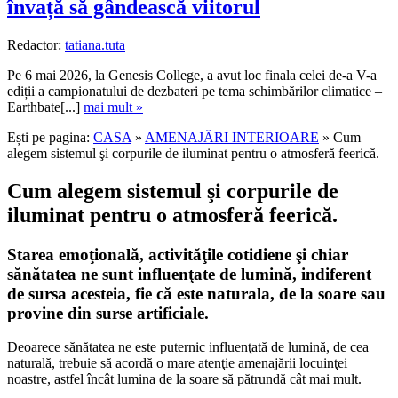
învață să gândească viitorul
Redactor:
tatiana.tuta
Pe 6 mai 2026, la Genesis College, a avut loc finala celei de-a V-a
ediții a campionatului de dezbateri pe tema schimbărilor climatice –
Earthbate[...]
mai mult »
Ești pe pagina:
CASA
»
AMENAJĂRI INTERIOARE
» Cum
alegem sistemul şi corpurile de iluminat pentru o atmosferă feerică.
Cum alegem sistemul şi corpurile de
iluminat pentru o atmosferă feerică.
Starea emoţională, activităţile cotidiene şi chiar
sănătatea ne sunt influenţate de lumină, indiferent
de sursa acesteia, fie că este naturala, de la soare sau
provine din surse artificiale.
Deoarece sănătatea ne este puternic influenţată de lumină, de cea
naturală, trebuie să acordă o mare atenţie amenajării locuinţei
noastre, astfel încât lumina de la soare să pătrundă cât mai mult.