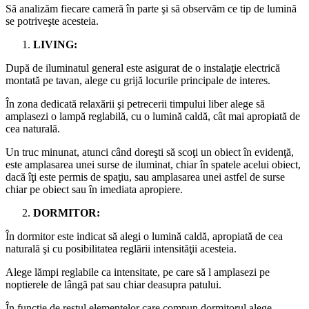
Să analizăm fiecare cameră în parte şi să observăm ce tip de lumină
se potriveşte acesteia.
LIVING:
După de iluminatul general este asigurat de o instalaţie electrică
montată pe tavan, alege cu grijă locurile principale de interes.
În zona dedicată relaxării şi petrecerii timpului liber alege să
amplasezi o lampă reglabilă, cu o lumină caldă, cât mai apropiată de
cea naturală.
Un truc minunat, atunci când doreşti să scoţi un obiect în evidenţă,
este amplasarea unei surse de iluminat, chiar în spatele acelui obiect,
dacă îţi este permis de spaţiu, sau amplasarea unei astfel de surse
chiar pe obiect sau în imediata apropiere.
DORMITOR:
În dormitor este indicat să alegi o lumină caldă, apropiată de cea
naturală şi cu posibilitatea reglării intensităţii acesteia.
Alege lămpi reglabile ca intensitate, pe care să l amplasezi pe
noptierele de lângă pat sau chiar deasupra patului.
În funcţie de restul elementelor care compun dormitorul alege