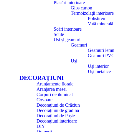
Placări interioare
Gips carton
Termoizolații interioare
Polistiren
Vată minerală
Scări interioare
Scule
Uși și geamuri
Geamuri
Geamuri lemn
Geamuri PVC
Uși
Uși interior
Uși metalice
DECORAȚIUNI
Aranjamente florale
Aranjarea mesei
Corpuri de iluminat
Covoare
Decorațiuni de Crăciun
Decorațiuni de grădină
Decorațiuni de Paște
Decorațiuni interioare
DIY
Draperii