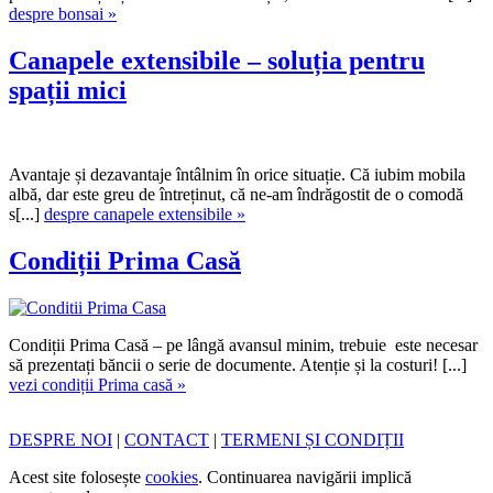
despre bonsai »
Canapele extensibile – soluția pentru
spații mici
Avantaje și dezavantaje întâlnim în orice situație. Că iubim mobila
albă, dar este greu de întreținut, că ne-am îndrăgostit de o comodă
s[...]
despre canapele extensibile »
Condiții Prima Casă
Condiții Prima Casă – pe lângă avansul minim, trebuie este necesar
să prezentați băncii o serie de documente. Atenție și la costuri! [...]
vezi condiții Prima casă »
DESPRE NOI
|
CONTACT
|
TERMENI ȘI CONDIȚII
Acest site folosește
cookies
. Continuarea navigării implică