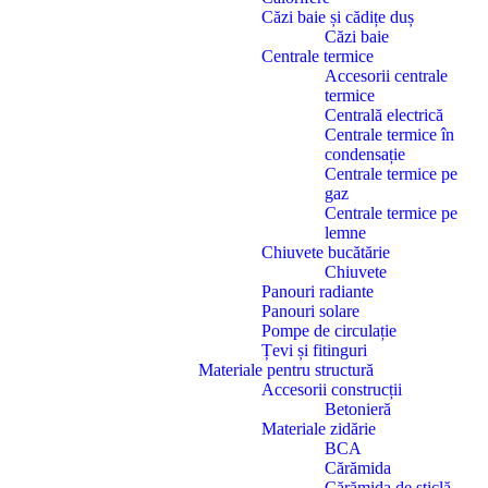
Căzi baie și cădițe duș
Căzi baie
Centrale termice
Accesorii centrale
termice
Centrală electrică
Centrale termice în
condensație
Centrale termice pe
gaz
Centrale termice pe
lemne
Chiuvete bucătărie
Chiuvete
Panouri radiante
Panouri solare
Pompe de circulație
Țevi și fitinguri
Materiale pentru structură
Accesorii construcții
Betonieră
Materiale zidărie
BCA
Cărămida
Cărămida de sticlă