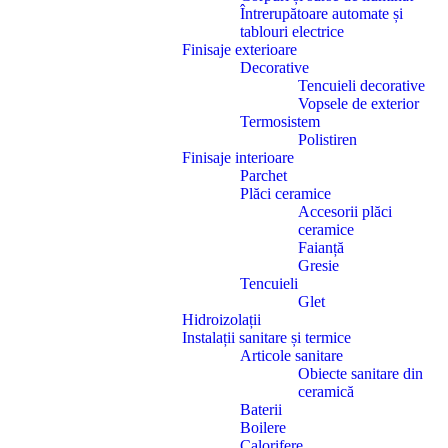
Întrerupătoare automate și
tablouri electrice
Finisaje exterioare
Decorative
Tencuieli decorative
Vopsele de exterior
Termosistem
Polistiren
Finisaje interioare
Parchet
Plăci ceramice
Accesorii plăci
ceramice
Faianță
Gresie
Tencuieli
Glet
Hidroizolații
Instalații sanitare și termice
Articole sanitare
Obiecte sanitare din
ceramică
Baterii
Boilere
Calorifere