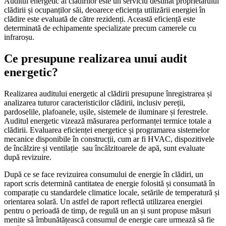
Auditul energetic al clădirilor este un serviciu destinat proprietarului
clădirii și ocupanților săi, deoarece eficiența utilizării energiei în
clădire este evaluată de către rezidenți. Această eficiență este
determinată de echipamente specializate precum camerele cu
infraroșu.
Ce presupune realizarea unui audit
energetic?
Realizarea auditului energetic al clădirii presupune înregistrarea și
analizarea tuturor caracteristicilor clădirii, inclusiv pereții,
pardoselile, plafoanele, ușile, sistemele de iluminare și ferestrele.
Auditul energetic vizează măsurarea performanței termice totale a
clădirii. Evaluarea eficienței energetice și programarea sistemelor
mecanice disponibile în construcții, cum ar fi HVAC, dispozitivele
de încălzire și ventilație sau încălzitoarele de apă, sunt evaluate
după revizuire.
După ce se face revizuirea consumului de energie în clădiri, un
raport scris determină cantitatea de energie folosită și consumată în
comparație cu standardele climatice locale, setările de temperatură și
orientarea solară. Un astfel de raport reflectă utilizarea energiei
pentru o perioadă de timp, de regulă un an și sunt propuse măsuri
menite să îmbunătățească consumul de energie care urmează să fie