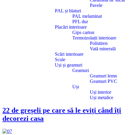
Pavele
PAL și blaturi
PAL melaminat
PFL dur
Placări interioare
Gips carton
Termoizolații interioare
Polistiren
Vată minerală
Scări interioare
Scule
Uși și geamuri
Geamuri
Geamuri lemn
Geamuri PVC
Uși
Uși interior
Uși metalice
22 de greșeli pe care să le eviți când îți
decorezi casa