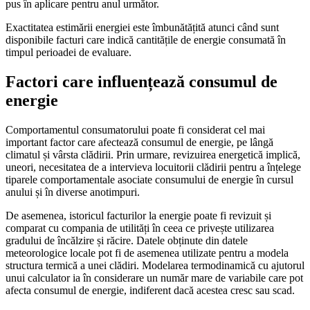
pus în aplicare pentru anul următor.
Exactitatea estimării energiei este îmbunătățită atunci când sunt
disponibile facturi care indică cantitățile de energie consumată în
timpul perioadei de evaluare.
Factori care influențează consumul de
energie
Comportamentul consumatorului poate fi considerat cel mai
important factor care afectează consumul de energie, pe lângă
climatul și vârsta clădirii. Prin urmare, revizuirea energetică implică,
uneori, necesitatea de a intervieva locuitorii clădirii pentru a înțelege
tiparele comportamentale asociate consumului de energie în cursul
anului și în diverse anotimpuri.
De asemenea, istoricul facturilor la energie poate fi revizuit și
comparat cu compania de utilități în ceea ce privește utilizarea
gradului de încălzire și răcire. Datele obținute din datele
meteorologice locale pot fi de asemenea utilizate pentru a modela
structura termică a unei clădiri. Modelarea termodinamică cu ajutorul
unui calculator ia în considerare un număr mare de variabile care pot
afecta consumul de energie, indiferent dacă acestea cresc sau scad.