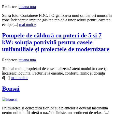
Redactor:
tatiana.tuta
Sursa foto: Containere FDC. I Organizarea unui șantier ori munca în
zone îndepărtate impune găsirea rapidă a unor soluții pentru cazarea
echipe[...]
mai mult »
Pompele de căldură cu puteri de 5 și 7
kW: soluția potrivită pentru casele
unifamiliale și proiectele de modernizare
Redactor:
tatiana.tuta
Tot mai mulți proprietari de case analizează atent modul în care își
încălzesc locuința. Facturile la energie, confortul zilnic și dorința
d[...]
mai mult »
Bonsai
Frumusețea și delicatețea florilor și a plantelor a devenit fascinantă
pentru noi toți. Îți oferă o oază de liniște, un sentiment de relaxa[...]