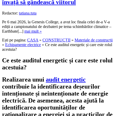
învață să gândească viitorul
Redactor:
tatiana.tuta
Pe 6 mai 2026, la Genesis College, a avut loc finala celei de-a V-a
ediții a campionatului de dezbateri pe tema schimbărilor climatice –
Earthbate[...]
mai mult »
Ești pe pagina:
CASA
»
CONSTRUCȚII
»
Materiale de construcții
»
Echipamente electrice
» Ce este auditul energetic și care este rolul
acestuia?
Ce este auditul energetic și care este rolul
acestuia?
Realizarea unui
audit energetic
contribuie la identificarea deșeurilor
intenționate și neintenționate de energie
electrică. De asemenea, acesta ajută la
identificarea oportunităților de
raționalizare a energiei și a practicilor de