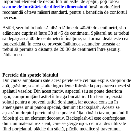
important element de decor. Într-un astfel de spațiu, poți folosi
scaune de bucătărie de diferite dimensiuni
, însă producători
recomandă câteva măsuri standard, pentru a beneficia de confortul
necesar.
Astfel, șezutul trebuie să aibă o lățime de 40-50 de centimetri, și o
adâncime cuprinsă între 38 și 45 de centimetri. Spătarul nu ar trebui
să depășească 40 de centimetri în înălțime, iar forma ideală este cea
trapezoidală. În ceea ce privește înălțimea scaunelor, aceasta ar
trebui să permită o distanță de 20-30 de centimetri între șezut și
tăblia mesei.
Peretele din spatele blatului
Din cauza amplasării sale acest perete este cel mai expus stropilor de
apă, grăsime, sosuri și alte ingrediente folosite la prepararea mesei și
spălatul vaselor. Din acest motiv, aspectul său se poate deteriora
ușor, compromițând astfel întreaga bucătărie. Din fericire, există
soluții pentru a preveni astfel de situații, iar acestea constau în
amenajarea unui panou special, denumit backsplash. Acesta se
așează în dreptul peretelui și se poate înălța până la tavan, putând fi
folosit și ca un element decorativ. Backsplash-ul este confecționat
dintr-un material rezistent, care se șterge ușor, cel mai des utilizate
fiind porțelanul, plăcile din sticlă, plăcile metalice și travertinul.