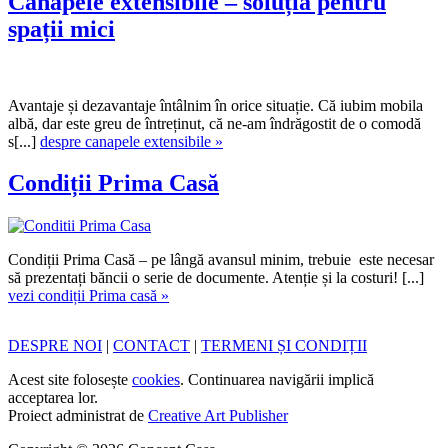
Canapele extensibile – soluția pentru
spații mici
Avantaje și dezavantaje întâlnim în orice situație. Că iubim mobila
albă, dar este greu de întreținut, că ne-am îndrăgostit de o comodă
s[...]
despre canapele extensibile »
Condiții Prima Casă
Condiții Prima Casă – pe lângă avansul minim, trebuie este necesar
să prezentați băncii o serie de documente. Atenție și la costuri! [...]
vezi condiții Prima casă »
DESPRE NOI
|
CONTACT
|
TERMENI ȘI CONDIȚII
Acest site folosește
cookies
. Continuarea navigării implică
acceptarea lor.
Proiect administrat de
Creative Art Publisher