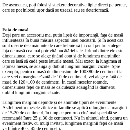
De asemenea, poți folosi și stickere decorative lipite direct pe perete,
care se pot înlocui ușor dacă se uzează sau se deteriorează.
Fața de masă
Deși pare un accesoriu mai puțin lipsit de importanță, fața de masă
influențează în bună măsură aspectul unei bucătării. Și în acest caz,
sunt o serie de amănunte de care trebuie să ții cont pentru a alege
fața de masă cea mai potrivită bucătăriei tale. Primul dintre ele este
dimensiunea, care se alege ținând cont și de lungimea marginilor
care se lasă să cadă peste laturile mesei. Mai exact, la lungimea și
lățimea mesei, se adaugă și dublul lungimii marginii căzute. Spre
exemplu, pentru o masă de dimensiuni de 100×80 de centimetri la
care vrei o margine căzută de 10 de centimetri, vei alege o față de
masă de 120×100 de centimetri. În cazul meselor rotunde,
dimensiunea feței de masă se calculează adăugând la diametru
dublul lungimii marginii căzute.
Lungimea marginii depinde și de anumite tipuri de evenimente.
Astfel pentru mesele zilnice în familie se aplică o lungime a marginii
de 15-20 de centimetri, în timp ce pentru o cină mai specială se
recomandă între 25 și 30 de centimetri. Nu în ultimul rând, pentru un
eveniment festiv, cu mulți invitați, lungimea marginii feței de masă
va fi între 40 și 45 de centimetri.