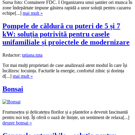
Sursa foto: Containere FDC. I Organizarea unui șantier ori munca în
zone îndepărtate impune găsirea rapidă a unor soluții pentru cazarea
echipe[...]
mai mult »
Pompele de căldură cu puteri de 5 și 7
kW: soluția potrivită pentru casele
unifamiliale și proiectele de modernizare
Redactor:
tatiana.tuta
Tot mai mulți proprietari de case analizează atent modul în care își
încălzesc locuința. Facturile la energie, confortul zilnic și dorința
d[...]
mai mult »
Bonsai
Frumusețea și delicatețea florilor și a plantelor a devenit fascinantă
pentru noi toți. Îți oferă o oază de liniște, un sentiment de relaxa[...]
despre bonsai »