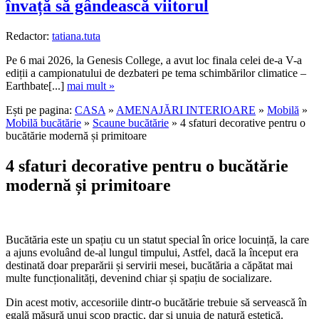
învață să gândească viitorul
Redactor:
tatiana.tuta
Pe 6 mai 2026, la Genesis College, a avut loc finala celei de-a V-a
ediții a campionatului de dezbateri pe tema schimbărilor climatice –
Earthbate[...]
mai mult »
Ești pe pagina:
CASA
»
AMENAJĂRI INTERIOARE
»
Mobilă
»
Mobilă bucătărie
»
Scaune bucătărie
» 4 sfaturi decorative pentru o
bucătărie modernă și primitoare
4 sfaturi decorative pentru o bucătărie
modernă și primitoare
Bucătăria este un spațiu cu un statut special în orice locuință, la care
a ajuns evoluând de-al lungul timpului, Astfel, dacă la început era
destinată doar preparării și servirii mesei, bucătăria a căpătat mai
multe funcționalități, devenind chiar și spațiu de socializare.
Din acest motiv, accesoriile dintr-o bucătărie trebuie să servească în
egală măsură unui scop practic, dar și unuia de natură estetică.