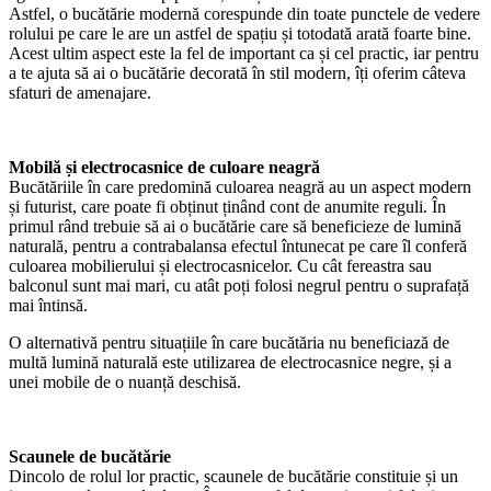
Astfel, o bucătărie modernă corespunde din toate punctele de vedere
rolului pe care le are un astfel de spațiu și totodată arată foarte bine.
Acest ultim aspect este la fel de important ca și cel practic, iar pentru
a te ajuta să ai o bucătărie decorată în stil modern, îți oferim câteva
sfaturi de amenajare.
Mobilă și electrocasnice de culoare neagră
Bucătăriile în care predomină culoarea neagră au un aspect modern
și futurist, care poate fi obținut ținând cont de anumite reguli. În
primul rând trebuie să ai o bucătărie care să beneficieze de lumină
naturală, pentru a contrabalansa efectul întunecat pe care îl conferă
culoarea mobilierului și electrocasnicelor. Cu cât fereastra sau
balconul sunt mai mari, cu atât poți folosi negrul pentru o suprafață
mai întinsă.
O alternativă pentru situațiile în care bucătăria nu beneficiază de
multă lumină naturală este utilizarea de electrocasnice negre, și a
unei mobile de o nuanță deschisă.
Scaunele de bucătărie
Dincolo de rolul lor practic, scaunele de bucătărie constituie și un