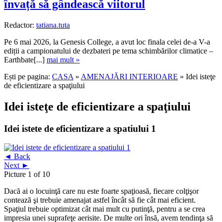
învață să gândească viitorul
Redactor:
tatiana.tuta
Pe 6 mai 2026, la Genesis College, a avut loc finala celei de-a V-a
ediții a campionatului de dezbateri pe tema schimbărilor climatice –
Earthbate[...]
mai mult »
Ești pe pagina:
CASA
»
AMENAJĂRI INTERIOARE
» Idei isteţe
de eficientizare a spaţiului
Idei isteţe de eficientizare a spaţiului
Idei istete de eficientizare a spatiului 1
◄ Back
Next ►
Picture 1 of 10
Dacă ai o locuinţă care nu este foarte spaţioasă, fiecare colţişor
contează şi trebuie amenajat astfel încât să fie cât mai eficient.
Spaţiul trebuie optimizat cât mai mult cu putinţă, pentru a se crea
impresia unei suprafeţe aerisite. De multe ori însă, avem tendinţa să