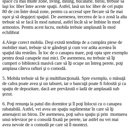
space cu mai multe zone, living, dining, bucătărie, birou, trebuie să
laşi loc liber între aceste spaţii. Astfel, lasă un loc liber de cel puţin
80 de cm între două zone, pentru ca accesul spre fiecare să fie mai
uşor şi să degajezi spaţiul. De asemenea, trecerea de la o zonă la alta
trebuie să se facă în mod natural, astfel încât să se îmbine în mod
armonios. Pentru acest lucru, mobila trebuie amplasată în mod
echilibrat
4.Alege corect mobila. Deşi există tendinţa de a cumpăra piese de
mobilier mari, trebuie să te gândeşti şi cum vor arăta acestea în
spaţiul tău restrâns. În loc de o canapea mare, poţi opta spre exemplu
pentru două canapele mai mici. De asemenea, nu trebuie să îţi
cumperi o bibliotecă masivă care să îţi ocupe un întreg perete, poţi
amplasa câteva rafturi şi o comodă.
5. Mobila trebuie să fie şi multifuncţională. Spre exemplu, o măsuţă
de cafea poate avea şi un taburet, iar o bancuţă poate fi folosită şi ca
spaţiu de depozitare, dacă are prevăzută o ladă de amplasată sub
şezut.
6. Poţi renunţa la patul din dormitor şi îl poţi înlocui cu o canapea
rabatabilă. Astfel, vei avea un spaţiu suplimentar în care să îţi
amenajezi un birou. De asemenea, poţi salva spaţiu şi prin montarea
unui televizor pe o consolă fixată pe perete, iar astfel nu vei mai
avea nevoie de o comodă pe care să îl montezi.