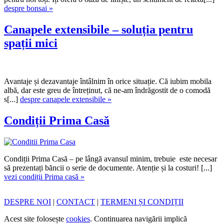
despre bonsai »
Canapele extensibile – soluția pentru
spații mici
Avantaje și dezavantaje întâlnim în orice situație. Că iubim mobila
albă, dar este greu de întreținut, că ne-am îndrăgostit de o comodă
s[...]
despre canapele extensibile »
Condiții Prima Casă
Condiții Prima Casă – pe lângă avansul minim, trebuie este necesar
să prezentați băncii o serie de documente. Atenție și la costuri! [...]
vezi condiții Prima casă »
DESPRE NOI
|
CONTACT
|
TERMENI ȘI CONDIȚII
Acest site folosește
cookies
. Continuarea navigării implică