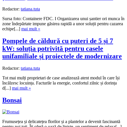
Redactor:
tatiana.tuta
Sursa foto: Containere FDC. I Organizarea unui șantier ori munca în
zone îndepărtate impune găsirea rapidă a unor soluții pentru cazarea
echipe[...]
mai mult »
Pompele de căldură cu puteri de 5 și 7
kW: soluția potrivită pentru casele
unifamiliale și proiectele de modernizare
Redactor:
tatiana.tuta
Tot mai mulți proprietari de case analizează atent modul în care își
încălzesc locuința. Facturile la energie, confortul zilnic și dorința
d[...]
mai mult »
Bonsai
Frumusețea și delicatețea florilor și a plantelor a devenit fascinantă
pentru noi toți. Îți oferă o oază de liniște, un sentiment de relaxa[...]