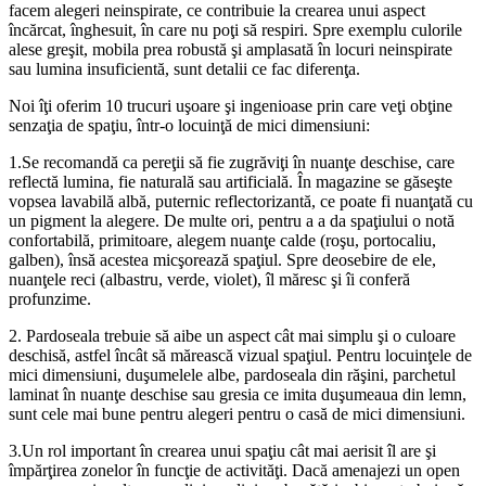
facem alegeri neinspirate, ce contribuie la crearea unui aspect
încărcat, înghesuit, în care nu poţi să respiri. Spre exemplu culorile
alese greşit, mobila prea robustă şi amplasată în locuri neinspirate
sau lumina insuficientă, sunt detalii ce fac diferenţa.
Noi îţi oferim 10 trucuri uşoare şi ingenioase prin care veţi obţine
senzaţia de spaţiu, într-o locuinţă de mici dimensiuni:
1.Se recomandă ca pereţii să fie zugrăviţi în nuanţe deschise, care
reflectă lumina, fie naturală sau artificială. În magazine se găseşte
vopsea lavabilă albă, puternic reflectorizantă, ce poate fi nuanţată cu
un pigment la alegere. De multe ori, pentru a a da spaţiului o notă
confortabilă, primitoare, alegem nuanţe calde (roşu, portocaliu,
galben), însă acestea micşorează spaţiul. Spre deosebire de ele,
nuanţele reci (albastru, verde, violet), îl măresc şi îi conferă
profunzime.
2. Pardoseala trebuie să aibe un aspect cât mai simplu şi o culoare
deschisă, astfel încât să mărească vizual spaţiul. Pentru locuinţele de
mici dimensiuni, duşumelele albe, pardoseala din răşini, parchetul
laminat în nuanţe deschise sau gresia ce imita duşumeaua din lemn,
sunt cele mai bune pentru alegeri pentru o casă de mici dimensiuni.
3.Un rol important în crearea unui spaţiu cât mai aerisit îl are şi
împărţirea zonelor în funcţie de activităţi. Dacă amenajezi un open