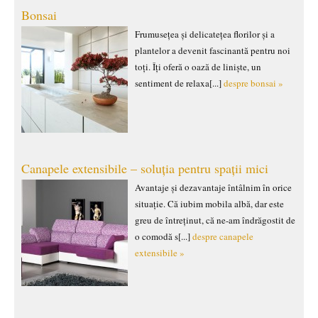
Bonsai
Frumusețea și delicatețea florilor și a
plantelor a devenit fascinantă pentru noi
toți. Îți oferă o oază de liniște, un
sentiment de relaxa[...]
despre bonsai »
Canapele extensibile – soluția pentru spații mici
Avantaje și dezavantaje întâlnim în orice
situație. Că iubim mobila albă, dar este
greu de întreținut, că ne-am îndrăgostit de
o comodă s[...]
despre canapele
extensibile »