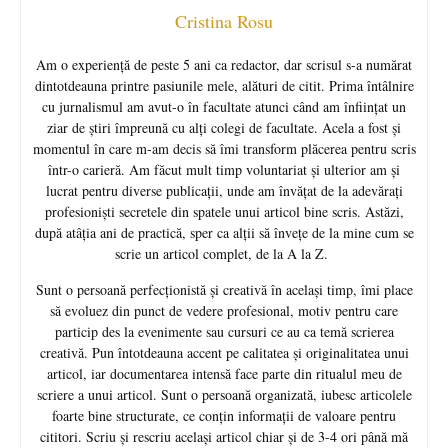
Cristina Rosu
Am o experiență de peste 5 ani ca redactor, dar scrisul s-a numărat
dintotdeauna printre pasiunile mele, alături de citit. Prima întâlnire
cu jurnalismul am avut-o în facultate atunci când am înființat un
ziar de știri împreună cu alți colegi de facultate. Acela a fost și
momentul în care m-am decis să îmi transform plăcerea pentru scris
într-o carieră. Am făcut mult timp voluntariat și ulterior am și
lucrat pentru diverse publicații, unde am învățat de la adevărați
profesioniști secretele din spatele unui articol bine scris. Astăzi,
după atâția ani de practică, sper ca alții să învețe de la mine cum se
scrie un articol complet, de la A la Z.
Sunt o persoană perfecționistă și creativă în același timp, îmi place
să evoluez din punct de vedere profesional, motiv pentru care
particip des la evenimente sau cursuri ce au ca temă scrierea
creativă. Pun întotdeauna accent pe calitatea și originalitatea unui
articol, iar documentarea intensă face parte din ritualul meu de
scriere a unui articol. Sunt o persoană organizată, iubesc articolele
foarte bine structurate, ce conțin informații de valoare pentru
cititori. Scriu și rescriu același articol chiar și de 3-4 ori până mă