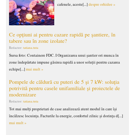
cafenele, aceste[...]
despre orhidee »
Ce opțiuni ai pentru cazare rapidă pe șantiere, în
tabere sau în zone izolate?
Redactor:
tatiana.tuta
Sursa foto: Containere FDC. I Organizarea unui șantier ori munca în
zone îndepărtate impune găsirea rapidă a unor soluții pentru cazarea
echipe[...]
mai mult »
Pompele de căldură cu puteri de 5 și 7 kW: soluția
potrivită pentru casele unifamiliale și proiectele de
modernizare
Redactor:
tatiana.tuta
Tot mai mulți proprietari de case analizează atent modul în care își
încălzesc locuința. Facturile la energie, confortul zilnic și dorința d[...]
mai mult »