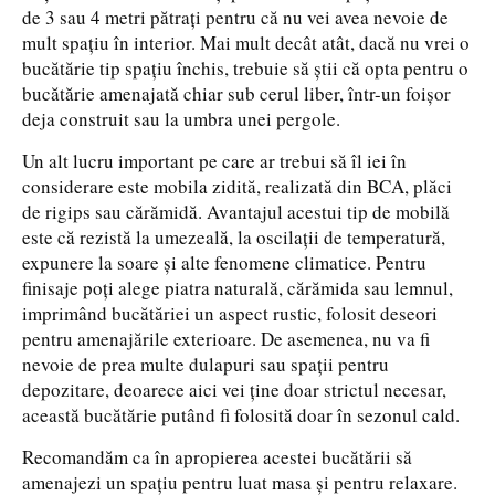
de 3 sau 4 metri pătrați pentru că nu vei avea nevoie de
mult spațiu în interior. Mai mult decât atât, dacă nu vrei o
bucătărie tip spațiu închis, trebuie să știi că opta pentru o
bucătărie amenajată chiar sub cerul liber, într-un foișor
deja construit sau la umbra unei pergole.
Un alt lucru important pe care ar trebui să îl iei în
considerare este mobila zidită, realizată din BCA, plăci
de rigips sau cărămidă. Avantajul acestui tip de mobilă
este că rezistă la umezeală, la oscilații de temperatură,
expunere la soare și alte fenomene climatice. Pentru
finisaje poți alege piatra naturală, cărămida sau lemnul,
imprimând bucătăriei un aspect rustic, folosit deseori
pentru amenajările exterioare. De asemenea, nu va fi
nevoie de prea multe dulapuri sau spații pentru
depozitare, deoarece aici vei ține doar strictul necesar,
această bucătărie putând fi folosită doar în sezonul cald.
Recomandăm ca în apropierea acestei bucătării să
amenajezi un spațiu pentru luat masa și pentru relaxare.