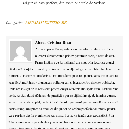
asigur că este perfect, din toate punctele de vedere.
Categorie:
AMENAJĂRI EXTERIOARE
About Cristina Rosu
Am o experiență de peste 5 ani ca redactor, dar scrisul s-a
numărat dintotdeauna printre pasiunile mele, alături de citit.
Prima întâlnire cu jurnalismul am avut-o în facultate atunci
când am înființat un ziar de știri împreună cu alți colegi de facultate. Acela a fost și
momentul în care m-am decis să îmi transform plăcerea pentru scris într-o carieră.
Am făcut mult timp voluntariat și ulterior am și lucrat pentru diverse publicații,
unde am învățat de la adevărați profesioniști secretele din spatele unui articol bine
scris. Astăzi, după atâția ani de practică, sper ca alții să învețe de la mine cum se
scrie un articol complet, de la A la Z. Sunt o persoană perfecționistă și creativă în
același timp, îmi place să evoluez din punct de vedere profesional, motiv pentru
care particip des la evenimente sau cursuri ce au ca temă scrierea creativă. Pun
întotdeauna accent pe calitatea și originalitatea unui articol, iar documentarea
intensă face parte din ritualul meu de scriere a unui articol. Sunt o persoană