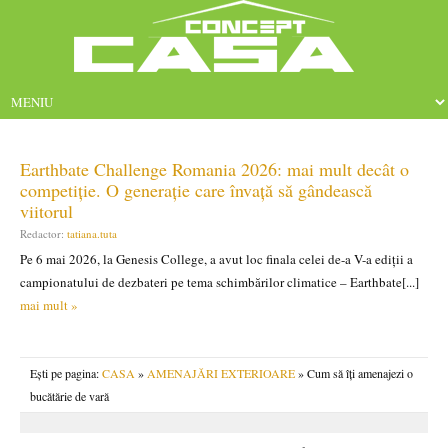
Earthbate Challenge Romania 2026: mai mult decât o
competiție. O generație care învață să gândească
viitorul
Redactor:
tatiana.tuta
Pe 6 mai 2026, la Genesis College, a avut loc finala celei de-a V-a ediții a
campionatului de dezbateri pe tema schimbărilor climatice – Earthbate[...]
mai mult »
Ești pe pagina:
CASA
»
AMENAJĂRI EXTERIOARE
» Cum să îți amenajezi o
bucătărie de vară