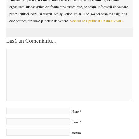
organizată, iubesc articolele foarte bine structurate, ce conțin informații de valoare
pentru cititori. Scriu și rescriu același articol chiar și de 3-4 ori până mă asigur că
este perfect, din toate punctele de vedere.
Vezi tot ce a publicat
Cristina Rosu
»
Lasă un Comentariu...
*
Nume
*
Email
Website