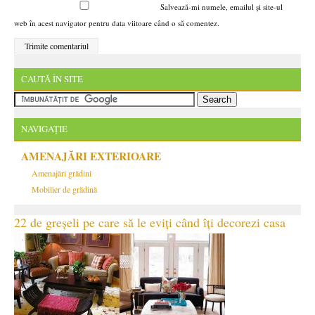
Salvează-mi numele, emailul și site-ul
web în acest navigator pentru data viitoare când o să comentez.
CAUTĂ ÎN SITE
NAVIGAȚIE
AMENAJĂRI EXTERIOARE
Amenajări grădini
Mobilier de grădină
22 de greșeli pe care să le eviți când îți decorezi casa