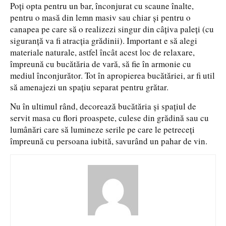
Poți opta pentru un bar, înconjurat cu scaune înalte,
pentru o masă din lemn masiv sau chiar și pentru o
canapea pe care să o realizezi singur din câțiva paleți (cu
siguranță va fi atracția grădinii). Important e să alegi
materiale naturale, astfel încât acest loc de relaxare,
împreună cu bucătăria de vară, să fie în armonie cu
mediul înconjurător. Tot în apropierea bucătăriei, ar fi util
să amenajezi un spațiu separat pentru grătar.
Nu în ultimul rând, decorează bucătăria și spațiul de
servit masa cu flori proaspete, culese din grădină sau cu
lumânări care să lumineze serile pe care le petreceți
împreună cu persoana iubită, savurând un pahar de vin.