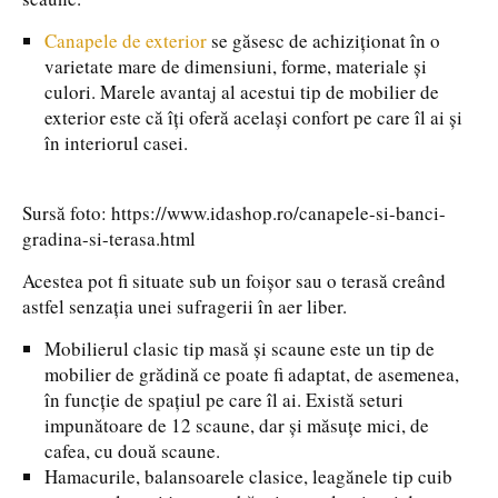
Canapele de exterior
se găsesc de achiziționat în o
varietate mare de dimensiuni, forme, materiale și
culori. Marele avantaj al acestui tip de mobilier de
exterior este că îți oferă același confort pe care îl ai și
în interiorul casei.
Sursă foto: https://www.idashop.ro/canapele-si-banci-
gradina-si-terasa.html
Acestea pot fi situate sub un foișor sau o terasă creând
astfel senzația unei sufragerii în aer liber.
Mobilierul clasic tip masă și scaune este un tip de
mobilier de grădină ce poate fi adaptat, de asemenea,
în funcție de spațiul pe care îl ai. Există seturi
impunătoare de 12 scaune, dar și măsuțe mici, de
cafea, cu două scaune.
Hamacurile, balansoarele clasice, leagănele tip cuib