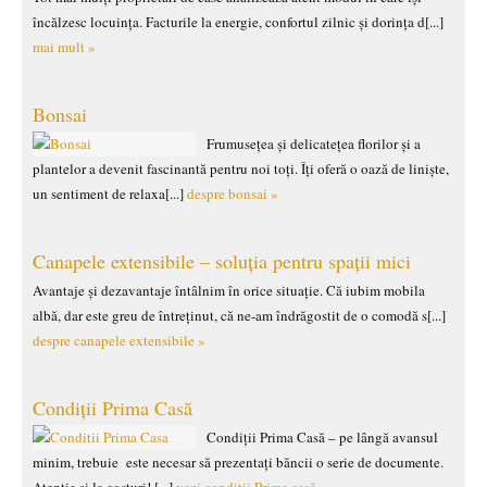
încălzesc locuința. Facturile la energie, confortul zilnic și dorința d[...]
mai mult »
Bonsai
Frumusețea și delicatețea florilor și a
plantelor a devenit fascinantă pentru noi toți. Îți oferă o oază de liniște,
un sentiment de relaxa[...]
despre bonsai »
Canapele extensibile – soluția pentru spații mici
Avantaje și dezavantaje întâlnim în orice situație. Că iubim mobila
albă, dar este greu de întreținut, că ne-am îndrăgostit de o comodă s[...]
despre canapele extensibile »
Condiții Prima Casă
Condiții Prima Casă – pe lângă avansul
minim, trebuie este necesar să prezentați băncii o serie de documente.