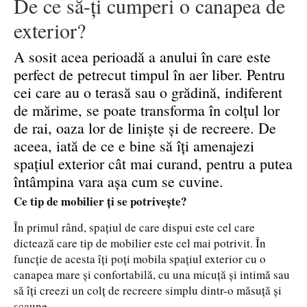
De ce să-ți cumperi o canapea de
exterior?
A sosit acea perioadă a anului în care este
perfect de petrecut timpul în aer liber. Pentru
cei care au o terasă sau o grădină, indiferent
de mărime, se poate transforma în colțul lor
de rai, oaza lor de liniște și de recreere. De
aceea, iată de ce e bine să îți amenajezi
spațiul exterior cât mai curand, pentru a putea
întâmpina vara așa cum se cuvine.
Ce tip de mobilier ți se potrivește?
În primul rând, spațiul de care dispui este cel care
dictează care tip de mobilier este cel mai potrivit. În
funcție de acesta îți poți mobila spațiul exterior cu o
canapea mare și confortabilă, cu una micuță și intimă sau
să îți creezi un colț de recreere simplu dintr-o măsuță și
scaune.