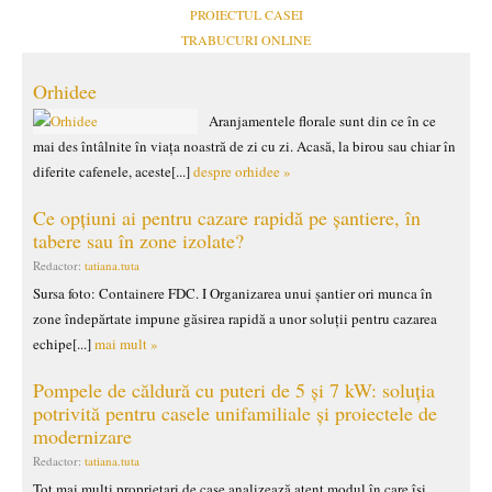
PROIECTUL CASEI
TRABUCURI ONLINE
Orhidee
Aranjamentele florale sunt din ce în ce
mai des întâlnite în viața noastră de zi cu zi. Acasă, la birou sau chiar în
diferite cafenele, aceste[...]
despre orhidee »
Ce opțiuni ai pentru cazare rapidă pe șantiere, în
tabere sau în zone izolate?
Redactor:
tatiana.tuta
Sursa foto: Containere FDC. I Organizarea unui șantier ori munca în
zone îndepărtate impune găsirea rapidă a unor soluții pentru cazarea
echipe[...]
mai mult »
Pompele de căldură cu puteri de 5 și 7 kW: soluția
potrivită pentru casele unifamiliale și proiectele de
modernizare
Redactor:
tatiana.tuta
Tot mai mulți proprietari de case analizează atent modul în care își