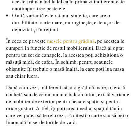
acestea rămânând la fel ca în prima zi indiferent câte
anotimpuri trec peste ele.
O altă variantă este ratanul sintetic, care are o
durabilitate foarte mare, nu ruginește, este ușor de
depozitat și întreținut.
În ceea ce privește
mesele pentru grădină
, pe acestea le
cumperi în funcție de restul mobilierului. Dacă ai optat
pentru un set de canapele, la acestea poți achiziționa o
măsuță mică, de cafea. În schimb, pentru scaunele
obișnuite îți trebuie o masă înaltă, la care poți lua masa
sau chiar lucra.
După cum vezi, indiferent că ai o grădină mare, o terasă
cochetă sau de ce nu, un mic balcon intim, există variante
de mobilier de exterior pentru fiecare spațiu și pentru
orice gusturi. Astfel, îți poți crea imediat spațiul tău în
care vei putea să te relaxezi, să citești o carte sau să bei o
limonadă în serile toride de vară.