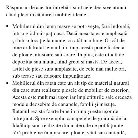
Răspunsurile acestor întrebări sunt cele decisive atunci
când pleci în căutarea mobilei ideale.
Mobilierul din lemn masiv se potrivește, fără îndoială,
într-o grădină spațioasă. Dacă aceasta este amplasată
și într-o locație la munte, cu atât mai bine. Oricât de
bine ar fi tratat lemnul, în timp acesta poate fi afectat
de ploaie, ninsoare sau soare. În plus, este dificil de
depozitat sau mutat, fiind greoi și masiv. De aceea,
astfel de piese sunt amplasate, de cele mai multe ori,
sub terase sau foișoare impunătoare.
Mobilierul din ratan este un alt tip de material natural
din care sunt realizate piesele de mobilier de exterior.
Acesta este mult mai ușor, iar împletiturile sale creează
modele deosebite de canapele, fotolii și măsuțe.
Ratanul rezistă foarte bine în timp și este ușor de
întreținut. Spre exemplu, canapelele de grădină de la
IdaShop sunt realizate din materiale ce pot fi ținute
fără probleme în ninsoare, ploaie, vânt sau caniculă,