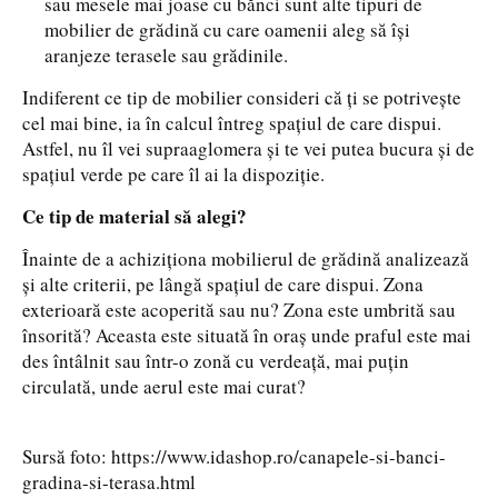
sau mesele mai joase cu bănci sunt alte tipuri de
mobilier de grădină cu care oamenii aleg să își
aranjeze terasele sau grădinile.
Indiferent ce tip de mobilier consideri că ți se potrivește
cel mai bine, ia în calcul întreg spațiul de care dispui.
Astfel, nu îl vei supraaglomera și te vei putea bucura și de
spațiul verde pe care îl ai la dispoziție.
Ce tip de material să alegi?
Înainte de a achiziționa mobilierul de grădină analizează
și alte criterii, pe lângă spațiul de care dispui. Zona
exterioară este acoperită sau nu? Zona este umbrită sau
însorită? Aceasta este situată în oraș unde praful este mai
des întâlnit sau într-o zonă cu verdeață, mai puțin
circulată, unde aerul este mai curat?
Sursă foto: https://www.idashop.ro/canapele-si-banci-
gradina-si-terasa.html