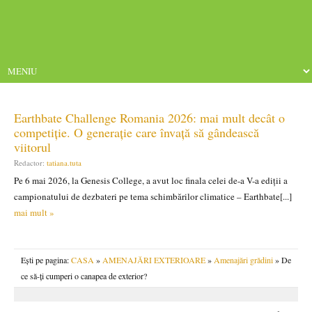
Earthbate Challenge Romania 2026: mai mult decât o
competiție. O generație care învață să gândească
viitorul
Redactor:
tatiana.tuta
Pe 6 mai 2026, la Genesis College, a avut loc finala celei de-a V-a ediții a
campionatului de dezbateri pe tema schimbărilor climatice – Earthbate[...]
mai mult »
Ești pe pagina:
CASA
»
AMENAJĂRI EXTERIOARE
»
Amenajări grădini
» De
ce să-ți cumperi o canapea de exterior?